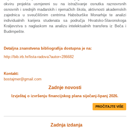
okviru projekta usmjereni su na istraživanje osnutka raznovrsnih
osnovnih i srednjih mađarskih i njemačkih škola, aktivnosti akademskih
zajednica u sveučilišnim centrima Habsburške Monarhije te analizi
individualnih karijera studenata sa područja Hrvatsko-Slavonskoga
Kraljevstva s naglaskom na analizu intelektualnih transfera iz Beča i
Budimpešte.
Detaljna znanstvena bibliografija dostupna je na:
http://bib.irb.hr/lista-radova?autor=286682
Kontakt:
bostajmer@gmail.com
Zadnje novosti
Izvještaj o izvršenju financijskog plana siječanj-lipanj 2026.
PROČITAJTE VIŠE
Zadnja izdanja