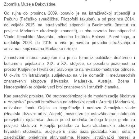
Zbornika Muzeja Đakovštine.
Od rujna do prosinca 2009. boravio je na istraživačkoj stipendiji u
Pečuhu (Pečuško sveučilište, Filozofski fakultet), a od prosinca 2014.
do veljače 2015. na istraživačkoj stipendiji u Budimpešti (Institut za
povijest Mađarske akademije znanosti), u oba navrata kao stipendist
Vlade Republike Mađarske, odnosno Instituta Balassi. Pored toga, u
razdoblju 2008. do 2015. u više je navrata provodio istraživanja u
arhivima i knjižnicama Mađarske i Srbije.
Znanstveni interes usmjeren mu je na teme iz političke, društvene i
kulturne s prijelaza iz XIX. u XX. stoljeće, uz posebnu pozornost na
prostor Kraljevine Hrvatske i Slavonije te na hrvatsko-mađarske odnose.
U okviru tih istraživanja sudjelovao na više domaćih i međunarodnih
znanstvenih skupova (Hrvatska, Mađarska, Austrija, Bosna i
Hercegovina) te objavio veći broj znanstvenih i stručnih članaka.
Kao suradnik projekta “Od protomodernizacije do modernizacije školstva
u Hrvatskoj” provodi istraživanja na arhivskoj građi u Austriji i Mađarskoj,
arhivskom fondu Odjela za bogoštovlje i nastavu Zemaljske vlade
(Hrvatski državni arhiv Zagreb), novinstvu te ostavštinama istaknutih
prosvjetnih djelatnika. Jedan je od urednika trećega knjige građe za
povijest školstva. Prikuplja podatke za bazu akademskih udruženja
hrvatskih studenata. Sudjeluje u izradi baza podataka kao i ostalim
zajedničkim projektnim aktivnostima. Njegovi istraživački interesi u