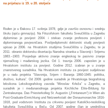
na prijelazu iz 19. u 20. stoljeće
Rođen je u Đakovu 17. svibnja 1978, gdje je završio osnovnu i srednju
školu (opću gimnaziju). Na Filozofskom fakultetu Sveučilišta u Zagrebu
diplomirao je povijest 2004. i stekao zvanje profesora povijesti i
diplomiranoga povjesničara. Poslijediplomski doktorski studij povijesti
upisao je 2006. na Hrvatskim studijima Sveučilišta u Zagrebu, te je
2011. obranio doktorsku disertaciju Narodna stranka u Slavoniji i Srijemu
1883.–1903. Posjeduje aktivno znanje engleskog te pasivno znanje
njemačkog i mađarskog jezika. Od 1. travnja 2006. zaposlen je u
Hrvatskom institutu za povijest. Godine 2012. izabran je u zvanje
znanstvenog suradnika. Na Hrvatskom institutu za povijest sudjelovao
je u radu projekta “Slavonija, Srijem i Baranja 1860-1945: politika,
društvo, kultura”. Od 2009. godine suradnik je Hrvatskoga biografskog
leksikona Leksikografskog zavoda “Miroslav Krleža” u Zagrebu, a
suradnik je i međunarodnoga projekta Kirchliche Elite-Bildung für
Zentraleuropa. Das Priesterkolleg St. Augustin („Frintaneum“) in Wien als
Post-Graduate-Einrichtung und Netzwerkstatt der Donaumonarchie 1816-
1918, pod vodstvom Instituta za crkvenu povijest Katoličko-teološkog
fakulteta Sveučilišta u Beču. Od 2007. godine član je uredništva