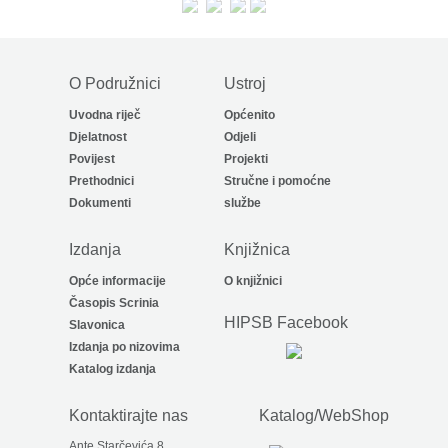
O Podružnici
Ustroj
Uvodna riječ
Općenito
Djelatnost
Odjeli
Povijest
Projekti
Prethodnici
Stručne i pomoćne
Dokumenti
službe
Izdanja
Knjižnica
Opće informacije
O knjižnici
Časopis Scrinia
HIPSB Facebook
Slavonica
Izdanja po nizovima
Katalog izdanja
Kontaktirajte nas
Katalog/WebShop
Ante Starčevića 8.