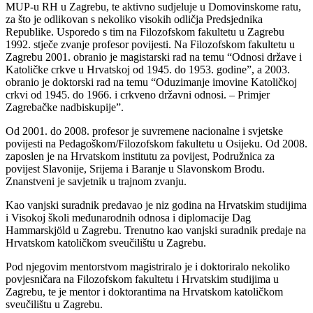
MUP-u RH u Zagrebu, te aktivno sudjeluje u Domovinskome ratu,
za što je odlikovan s nekoliko visokih odličja Predsjednika
Republike. Usporedo s tim na Filozofskom fakultetu u Zagrebu
1992. stječe zvanje profesor povijesti. Na Filozofskom fakultetu u
Zagrebu 2001. obranio je magistarski rad na temu “Odnosi države i
Katoličke crkve u Hrvatskoj od 1945. do 1953. godine”, a 2003.
obranio je doktorski rad na temu “Oduzimanje imovine Katoličkoj
crkvi od 1945. do 1966. i crkveno državni odnosi. – Primjer
Zagrebačke nadbiskupije”.
Od 2001. do 2008. profesor je suvremene nacionalne i svjetske
povijesti na Pedagoškom/Filozofskom fakultetu u Osijeku. Od 2008.
zaposlen je na Hrvatskom institutu za povijest, Podružnica za
povijest Slavonije, Srijema i Baranje u Slavonskom Brodu.
Znanstveni je savjetnik u trajnom zvanju.
Kao vanjski suradnik predavao je niz godina na Hrvatskim studijima
i Visokoj školi međunarodnih odnosa i diplomacije Dag
Hammarskjöld u Zagrebu. Trenutno kao vanjski suradnik predaje na
Hrvatskom katoličkom sveučilištu u Zagrebu.
Pod njegovim mentorstvom magistriralo je i doktoriralo nekoliko
povjesničara na Filozofskom fakultetu i Hrvatskim studijima u
Zagrebu, te je mentor i doktorantima na Hrvatskom katoličkom
sveučilištu u Zagrebu.