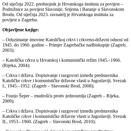
Od siječnja 2022. predstojnik je Hrvatskoga instituta za povijest –
Podružnice za povijest Slavonije, Srijema i Baranje u Slavonskom
Brodu.
Od siječnja 2023. ravnatelj je Hrvatskoga instituta za
povijest u Zagrebu.
Objavljene knjige:
– Oduzimanje imovine Katoličkoj crkvi i crkveno-državni odnosi od
1945. do 1960. godine – Primjer Zagrebačke nadbiskupije (Zagreb,
2003);
– Katolička crkva u Hrvatskoj i komunistički režim 1945.–1966.
(Rijeka, 2004);
– Crkva i država. Dopisivanje i razgovori između predstavnika
Katoličke crkve i komunističke državne vlasti u Jugoslaviji. Svezak
I., 1945.–1952. (Zagreb – Slavonski Brod, 2008);
– Franjo Šeper – mudrošću protiv jednoumlja (Zagreb – Rijeka,
2009);
– Crkva i država. Dopisivanje i razgovori između predstavnika
Katoličke crkve i komunističke državne vlasti u Jugoslaviji. Svezak
II., 1953.–1960. (Zagreb – Slavonski Brod, 2010);