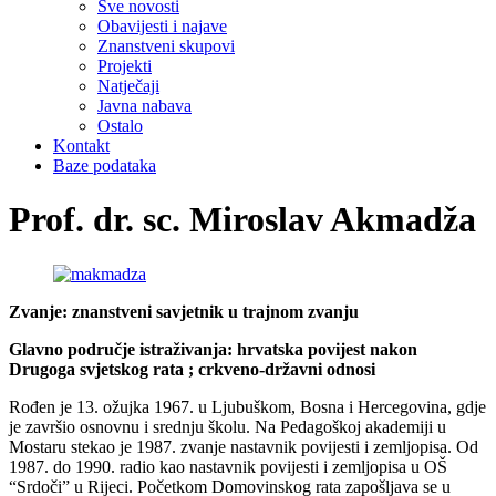
Sve novosti
Obavijesti i najave
Znanstveni skupovi
Projekti
Natječaji
Javna nabava
Ostalo
Kontakt
Baze podataka
Prof. dr. sc. Miroslav Akmadža
Zvanje: znanstveni savjetnik u trajnom zvanju
Glavno područje istraživanja: hrvatska povijest nakon
Drugoga svjetskog rata ; crkveno-državni odnosi
Rođen je 13. ožujka 1967. u Ljubuškom, Bosna i Hercegovina, gdje
je završio osnovnu i srednju školu. Na Pedagoškoj akademiji u
Mostaru stekao je 1987. zvanje nastavnik povijesti i zemljopisa. Od
1987. do 1990. radio kao nastavnik povijesti i zemljopisa u OŠ
“Srdoči” u Rijeci. Početkom Domovinskog rata zapošljava se u