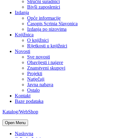
Stručni suradnici
Bivši zaposlenici
Izdanja
Opće informacije
Časopis Scrinia Slavonica
Izdanja po nizovima
Knjižnica
O knjižnici
Rijetkosti u knjižnici
Novosti
Sve novosti
Obavijesti i najave
Znanstveni skupovi
Projekti
Natječaji
Javna nabava
Ostalo
Kontakt
Baze podataka
Katalog/WebShop
Open Menu
Naslovna