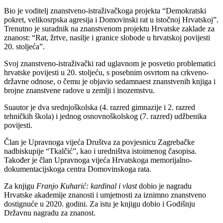
Bio je voditelj znanstveno-istraživačkoga projekta “Demokratski
pokret, velikosrpska agresija i Domovinski rat u istočnoj Hrvatskoj”.
Trenutno je suradnik na znanstvenom projektu Hrvatske zaklade za
znanost: “Rat, žrtve, nasilje i granice slobode u hrvatskoj povijesti
20. stoljeća”.
Svoj znanstveno-istraživački rad uglavnom je posvetio problematici
hrvatske povijesti u 20. stoljeću, s posebnim osvrtom na crkveno-
državne odnose, o čemu je objavio sedamnaest znanstvenih knjiga i
brojne znanstvene radove u zemlji i inozemstvu.
Suautor je dva srednjoškolska (4. razred gimnazije i 2. razred
tehničkih škola) i jednog osnovnoškolskog (7. razred) udžbenika
povijesti.
Član je Upravnoga vijeća Društva za povjesnicu Zagrebačke
nadbiskupije “Tkalčić”, kao i uredništva istoimenog časopisa.
Također je član Upravnoga vijeća Hrvatskoga memorijalno-
dokumentacijskoga centra Domovinskoga rata.
Za knjigu
Franjo Kuharić: kardinal i vlast
dobio je nagradu
Hrvatske akademije znanosti i umjetnosti za iznimno znanstveno
dostignuće u 2020. godini. Za istu je knjigu dobio i Godišnju
Državnu nagradu za znanost.