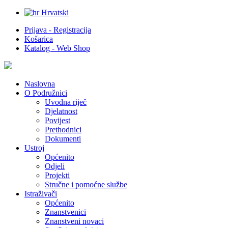
Hrvatski
Prijava - Registracija
Košarica
Katalog - Web Shop
Naslovna
O Podružnici
Uvodna riječ
Djelatnost
Povijest
Prethodnici
Dokumenti
Ustroj
Općenito
Odjeli
Projekti
Stručne i pomoćne službe
Istraživači
Općenito
Znanstvenici
Znanstveni novaci