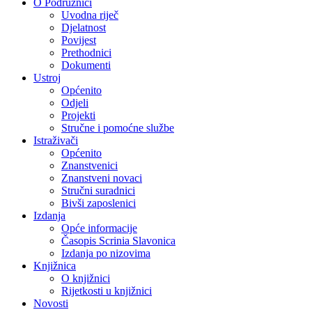
O Podružnici
Uvodna riječ
Djelatnost
Povijest
Prethodnici
Dokumenti
Ustroj
Općenito
Odjeli
Projekti
Stručne i pomoćne službe
Istraživači
Općenito
Znanstvenici
Znanstveni novaci
Stručni suradnici
Bivši zaposlenici
Izdanja
Opće informacije
Časopis Scrinia Slavonica
Izdanja po nizovima
Knjižnica
O knjižnici
Rijetkosti u knjižnici
Novosti