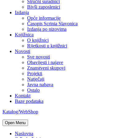
Stručni suradnici
Bivši zaposlenici
Izdanja
Opće informacije
Časopis Scrinia Slavonica
Izdanja po nizovima
Knjižnica
O knjižnici
Rijetkosti u knjižnici
Novosti
Sve novosti
Obavijesti i najave
Znanstveni skupovi
Projekti
Natječaji
Javna nabava
Ostalo
Kontakt
Baze podataka
Katalog/WebShop
Open Menu
Naslovna