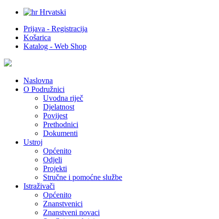
Hrvatski
Prijava - Registracija
Košarica
Katalog - Web Shop
Naslovna
O Podružnici
Uvodna riječ
Djelatnost
Povijest
Prethodnici
Dokumenti
Ustroj
Općenito
Odjeli
Projekti
Stručne i pomoćne službe
Istraživači
Općenito
Znanstvenici
Znanstveni novaci