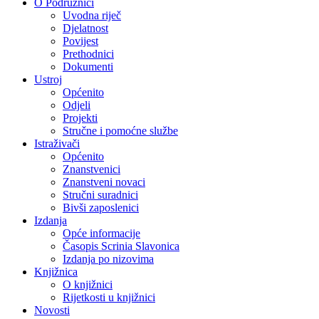
O Podružnici
Uvodna riječ
Djelatnost
Povijest
Prethodnici
Dokumenti
Ustroj
Općenito
Odjeli
Projekti
Stručne i pomoćne službe
Istraživači
Općenito
Znanstvenici
Znanstveni novaci
Stručni suradnici
Bivši zaposlenici
Izdanja
Opće informacije
Časopis Scrinia Slavonica
Izdanja po nizovima
Knjižnica
O knjižnici
Rijetkosti u knjižnici
Novosti