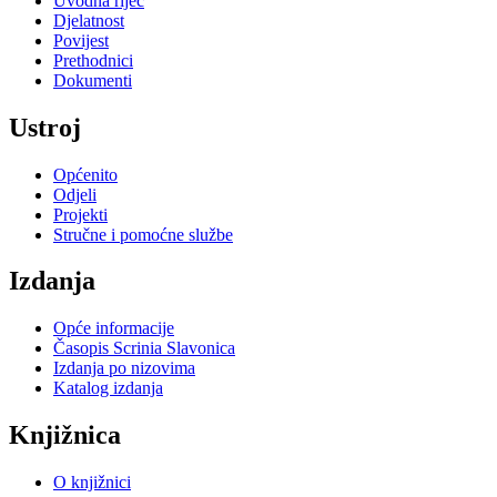
Uvodna riječ
Djelatnost
Povijest
Prethodnici
Dokumenti
Ustroj
Općenito
Odjeli
Projekti
Stručne i pomoćne službe
Izdanja
Opće informacije
Časopis Scrinia Slavonica
Izdanja po nizovima
Katalog izdanja
Knjižnica
O knjižnici