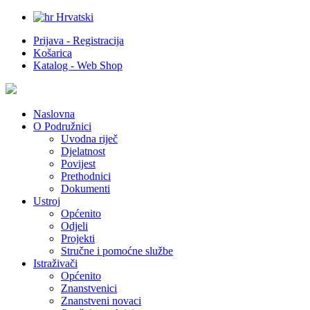
Hrvatski
Prijava - Registracija
Košarica
Katalog - Web Shop
Naslovna
O Podružnici
Uvodna riječ
Djelatnost
Povijest
Prethodnici
Dokumenti
Ustroj
Općenito
Odjeli
Projekti
Stručne i pomoćne službe
Istraživači
Općenito
Znanstvenici
Znanstveni novaci