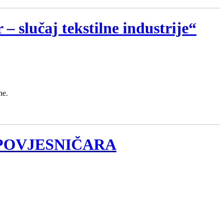
– slučaj tekstilne industrije“
ne.
 POVJESNIČARA