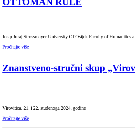
OTTOMAN RULE
Josip Juraj Strossmayer University Of Osijek Faculty of Humanities
Pročitajte više
Znanstveno-stručni skup „Virovi
Virovitica, 21. i 22. studenoga 2024. godine
Pročitajte više