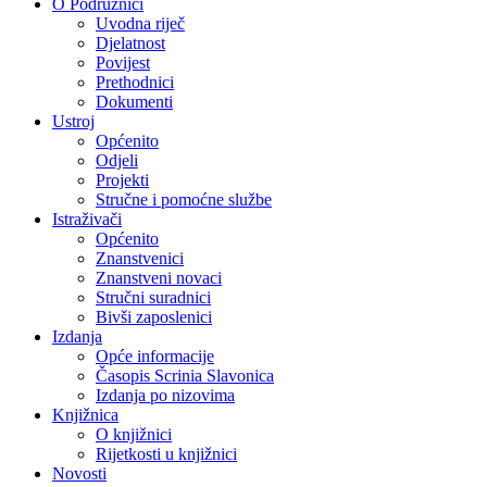
O Podružnici
Uvodna riječ
Djelatnost
Povijest
Prethodnici
Dokumenti
Ustroj
Općenito
Odjeli
Projekti
Stručne i pomoćne službe
Istraživači
Općenito
Znanstvenici
Znanstveni novaci
Stručni suradnici
Bivši zaposlenici
Izdanja
Opće informacije
Časopis Scrinia Slavonica
Izdanja po nizovima
Knjižnica
O knjižnici
Rijetkosti u knjižnici
Novosti