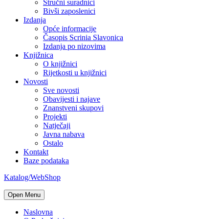
Stručni suradnici
Bivši zaposlenici
Izdanja
Opće informacije
Časopis Scrinia Slavonica
Izdanja po nizovima
Knjižnica
O knjižnici
Rijetkosti u knjižnici
Novosti
Sve novosti
Obavijesti i najave
Znanstveni skupovi
Projekti
Natječaji
Javna nabava
Ostalo
Kontakt
Baze podataka
Katalog/WebShop
Open Menu
Naslovna