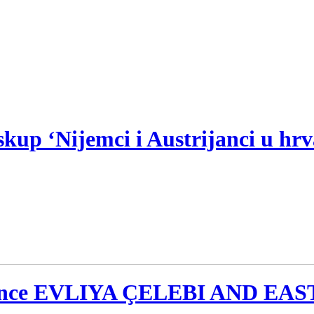
up ‘Nijemci i Austrijanci u hr
onference EVLIYA ÇELEBI AND