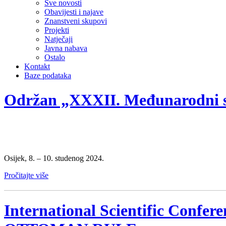
Sve novosti
Obavijesti i najave
Znanstveni skupovi
Projekti
Natječaji
Javna nabava
Ostalo
Kontakt
Baze podataka
Održan „XXXII. Međunarodni sk
Osijek, 8. – 10. studenog 2024.
Pročitajte više
International Scientific C