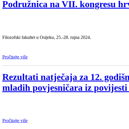
Podružnica na VII. kongresu hr
Filozofski fakultet u Osijeku, 25.-28. rujna 2024.
Pročitajte više
Rezultati natječaja za 12. god
mladih povjesničara iz povijesti
Pročitajte više