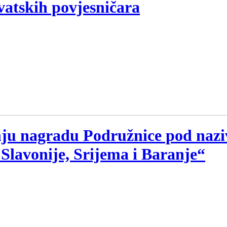
vatskih povjesničara
išnju nagradu Podružnice pod naz
 Slavonije, Srijema i Baranje“