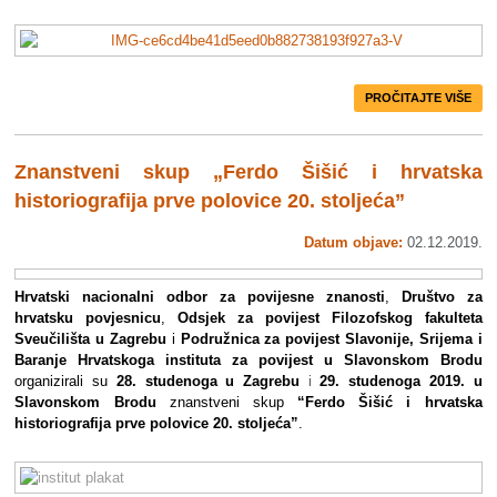
PROČITAJTE VIŠE
Znanstveni skup „Ferdo Šišić i hrvatska
historiografija prve polovice 20. stoljeća”
Datum objave:
02.12.2019.
Hrvatski nacionalni odbor za povijesne znanosti
,
Društvo za
hrvatsku povjesnicu
,
Odsjek za povijest Filozofskog fakulteta
Sveučilišta u Zagrebu
i
Podružnica za povijest Slavonije, Srijema i
Baranje Hrvatskoga instituta za povijest u Slavonskom Brodu
organizirali su
28. studenoga u Zagrebu
i
29. studenoga 2019. u
Slavonskom Brodu
znanstveni
skup
“Ferdo Šišić i hrvatska
historiografija prve polovice 20. stoljeća”
.