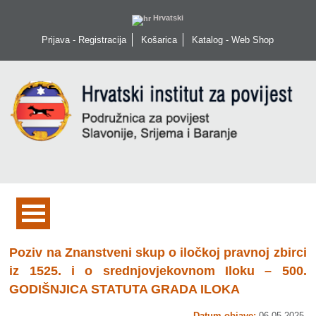
Hrvatski
Prijava - Registracija
Košarica
Katalog - Web Shop
Poziv na Znanstveni skup o iločkoj pravnoj zbirci
iz 1525. i o srednjovjekovnom Iloku – 500.
GODIŠNJICA STATUTA GRADA ILOKA
Datum objave:
06.05.2025.