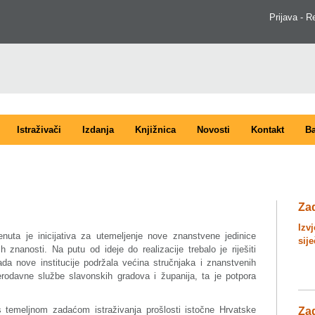
Prijava - R
Istraživači
Izdanja
Knjižnica
Novosti
Kontakt
Ba
Za
Izv
ta je inicijativa za utemeljenje nove znanstvene jedinice
sije
h znanosti. Na putu od ideje do realizacije trebalo je riješiti
ada nove institucije podržala većina stručnjaka i znanstvenih
jerodavne službe slavonskih gradova i županija, ta je potpora
 temeljnom zadaćom istraživanja prošlosti istočne Hrvatske
Zad