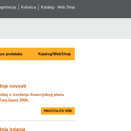
egistracija
Košarica
Katalog - Web Shop
ze podataka
Katalog/WebShop
dnje novosti
ještaj o izvršenju financijskog plana
čanj-lipanj 2026.
PROČITAJTE VIŠE
nja izdanja