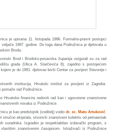
ica je upisana 11. listopada 1996. Formalno-pravni postupci
. veljače 1997. godine. Do toga dana Podružnica je djelovala u
nskom Brodu.
avonski Brod i Brodsko-posavska županija osigurali su za rad
ištu grada (Ulica A. Starčevića 8), zajedno s postojećom
ojem je do 1991. djelovao bivši Centar za povijest Slavonije i
tvenih institucija, Hrvatski institut za povijest iz Zagreba
čki pomaže rad Podružnice.
ike Hrvatske financira redoviti rad kao i ugovorene znanstvene
 znanstvenih novaka iz Podružnice.
icu je kao predstojnik (voditelj) vodio
dr. sc. Mato Artuković
.
i stručno ekipirala, stvorivši znanstveni kolektiv od petnaestak
ih suradnika. Izgrađen je respektabilan izdavački program, s
 vlastitim znanstvenim časopisom. Istraživači iz Podružnice