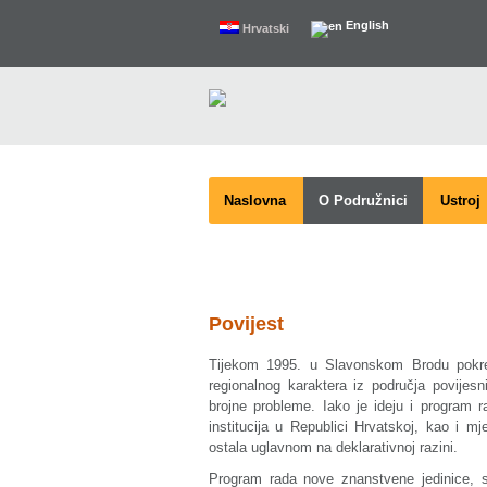
English
Hrvatski
Naslovna
O Podružnici
Ustroj
Povijest
Tijekom 1995. u Slavonskom Brodu pokrenu
regionalnog karaktera iz područja povijesni
brojne probleme. Iako je ideju i program r
institucija u Republici Hrvatskoj, kao i m
ostala uglavnom na deklarativnoj razini.
Program rada nove znanstvene jedinice, s