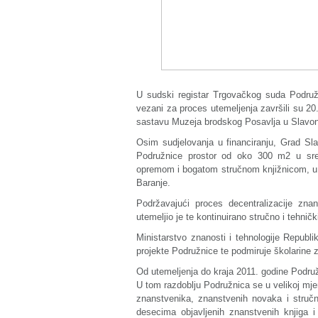
U sudski registar Trgovačkog suda Podružn
vezani za proces utemeljenja završili su 20
sastavu Muzeja brodskog Posavlja u Slavo
Osim sudjelovanja u financiranju, Grad Sl
Podružnice prostor od oko 300 m2 u sred
opremom i bogatom stručnom knjižnicom, u k
Baranje.
Podržavajući proces decentralizacije znans
utemeljio je te kontinuirano stručno i tehni
Ministarstvo znanosti i tehnologije Republ
projekte Podružnice te podmiruje školarine
Od utemeljenja do kraja 2011. godine Podružn
U tom razdoblju Podružnica se u velikoj mjer
znanstvenika, znanstvenih novaka i stručn
desecima objavljenih znanstvenih knjiga i