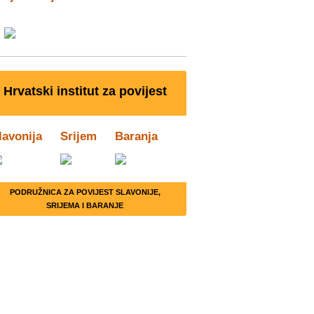
Hrvatski institut za povijest
lavonija
Srijem
Baranja
PODRUŽNICA ZA POVIJEST SLAVONIJE,
SRIJEMA I BARANJE