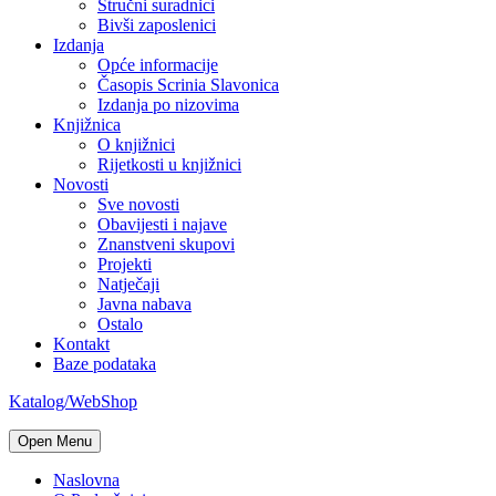
Stručni suradnici
Bivši zaposlenici
Izdanja
Opće informacije
Časopis Scrinia Slavonica
Izdanja po nizovima
Knjižnica
O knjižnici
Rijetkosti u knjižnici
Novosti
Sve novosti
Obavijesti i najave
Znanstveni skupovi
Projekti
Natječaji
Javna nabava
Ostalo
Kontakt
Baze podataka
Katalog/WebShop
Open Menu
Naslovna