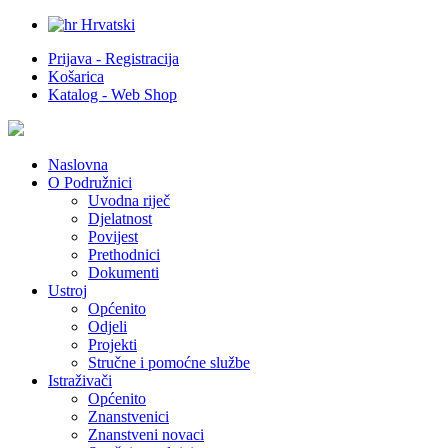
Hrvatski
Prijava - Registracija
Košarica
Katalog - Web Shop
Naslovna
O Podružnici
Uvodna riječ
Djelatnost
Povijest
Prethodnici
Dokumenti
Ustroj
Općenito
Odjeli
Projekti
Stručne i pomoćne službe
Istraživači
Općenito
Znanstvenici
Znanstveni novaci