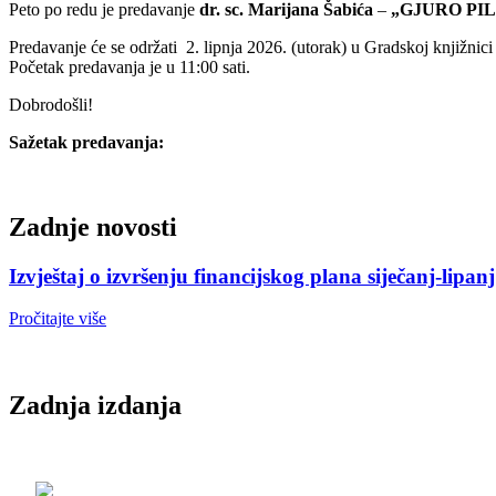
Peto po redu je predavanje
dr. sc. Marijana Šabića
–
„GJURO PIL
Predavanje će se održati 2. lipnja 2026. (utorak) u Gradskoj knjižnic
Početak predavanja je u 11:00 sati.
Dobrodošli!
Sažetak predavanja:
Zadnje novosti
Izvještaj o izvršenju financijskog plana siječanj-lipan
Pročitajte više
Zadnja izdanja