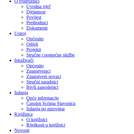
O Podružnici
Uvodna riječ
Djelatnost
Povijest
Prethodnici
Dokumenti
Ustroj
Općenito
Odjeli
Projekti
Stručne i pomoćne službe
Istraživači
Općenito
Znanstvenici
Znanstveni novaci
Stručni suradnici
Bivši zaposlenici
Izdanja
Opće informacije
Časopis Scrinia Slavonica
Izdanja po nizovima
Knjižnica
O knjižnici
Rijetkosti u knjižnici
Novosti