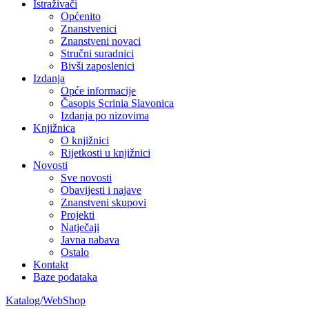
Istraživači
Općenito
Znanstvenici
Znanstveni novaci
Stručni suradnici
Bivši zaposlenici
Izdanja
Opće informacije
Časopis Scrinia Slavonica
Izdanja po nizovima
Knjižnica
O knjižnici
Rijetkosti u knjižnici
Novosti
Sve novosti
Obavijesti i najave
Znanstveni skupovi
Projekti
Natječaji
Javna nabava
Ostalo
Kontakt
Baze podataka
Katalog/WebShop