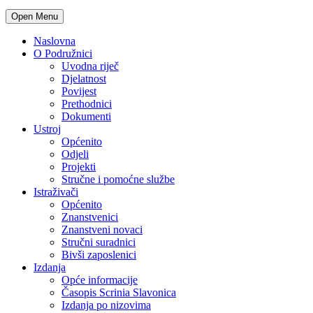
Open Menu
Naslovna
O Podružnici
Uvodna riječ
Djelatnost
Povijest
Prethodnici
Dokumenti
Ustroj
Općenito
Odjeli
Projekti
Stručne i pomoćne službe
Istraživači
Općenito
Znanstvenici
Znanstveni novaci
Stručni suradnici
Bivši zaposlenici
Izdanja
Opće informacije
Časopis Scrinia Slavonica
Izdanja po nizovima