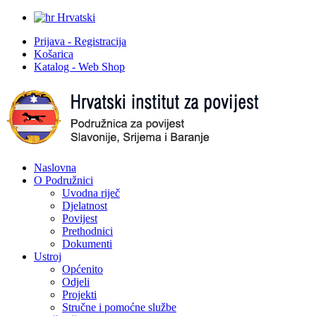
Hrvatski
Prijava - Registracija
Košarica
Katalog - Web Shop
Naslovna
O Podružnici
Uvodna riječ
Djelatnost
Povijest
Prethodnici
Dokumenti
Ustroj
Općenito
Odjeli
Projekti
Stručne i pomoćne službe