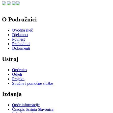
O Podružnici
Uvodna riječ
Djelatnost
Povijest
Prethodnici
Dokumenti
Ustroj
Općenito
Odjeli
Projekti
Stručne i pomoćne službe
Izdanja
Opće informacije
Časopis Scrinia Slavonica