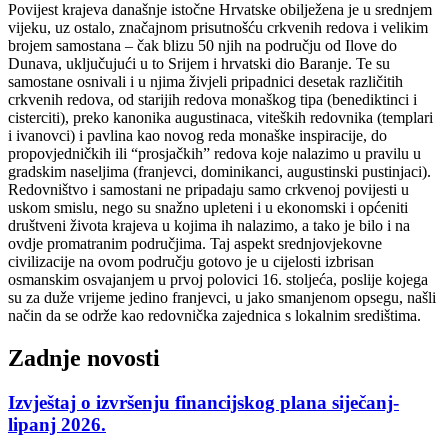
Povijest krajeva današnje istočne Hrvatske obilježena je u srednjem
vijeku, uz ostalo, značajnom prisutnošću crkvenih redova i velikim
brojem samostana – čak blizu 50 njih na području od Ilove do
Dunava, uključujući u to Srijem i hrvatski dio Baranje. Te su
samostane osnivali i u njima živjeli pripadnici desetak različitih
crkvenih redova, od starijih redova monaškog tipa (benediktinci i
cisterciti), preko kanonika augustinaca, viteških redovnika (templari
i ivanovci) i pavlina kao novog reda monaške inspiracije, do
propovjedničkih ili “prosjačkih” redova koje nalazimo u pravilu u
gradskim naseljima (franjevci, dominikanci, augustinski pustinjaci).
Redovništvo i samostani ne pripadaju samo crkvenoj povijesti u
uskom smislu, nego su snažno upleteni i u ekonomski i općeniti
društveni života krajeva u kojima ih nalazimo, a tako je bilo i na
ovdje promatranim područjima. Taj aspekt srednjovjekovne
civilizacije na ovom području gotovo je u cijelosti izbrisan
osmanskim osvajanjem u prvoj polovici 16. stoljeća, poslije kojega
su za duže vrijeme jedino franjevci, u jako smanjenom opsegu, našli
način da se održe kao redovnička zajednica s lokalnim središtima.
Zadnje novosti
Izvještaj o izvršenju financijskog plana siječanj-
lipanj 2026.