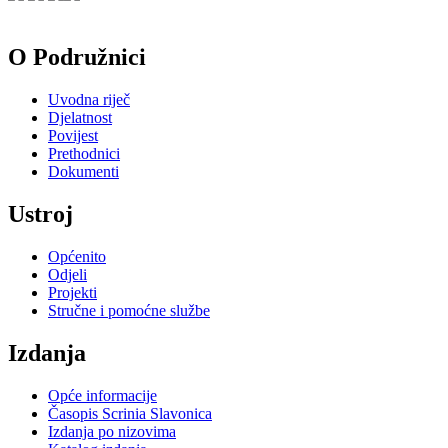
O Podružnici
Uvodna riječ
Djelatnost
Povijest
Prethodnici
Dokumenti
Ustroj
Općenito
Odjeli
Projekti
Stručne i pomoćne službe
Izdanja
Opće informacije
Časopis Scrinia Slavonica
Izdanja po nizovima