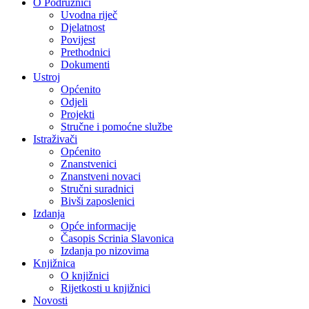
O Podružnici
Uvodna riječ
Djelatnost
Povijest
Prethodnici
Dokumenti
Ustroj
Općenito
Odjeli
Projekti
Stručne i pomoćne službe
Istraživači
Općenito
Znanstvenici
Znanstveni novaci
Stručni suradnici
Bivši zaposlenici
Izdanja
Opće informacije
Časopis Scrinia Slavonica
Izdanja po nizovima
Knjižnica
O knjižnici
Rijetkosti u knjižnici
Novosti