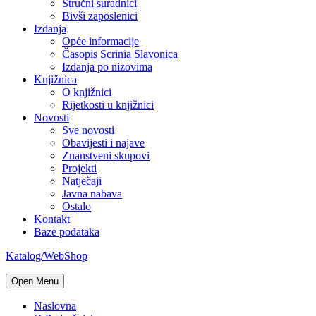
Stručni suradnici
Bivši zaposlenici
Izdanja
Opće informacije
Časopis Scrinia Slavonica
Izdanja po nizovima
Knjižnica
O knjižnici
Rijetkosti u knjižnici
Novosti
Sve novosti
Obavijesti i najave
Znanstveni skupovi
Projekti
Natječaji
Javna nabava
Ostalo
Kontakt
Baze podataka
Katalog/WebShop
Open Menu
Naslovna