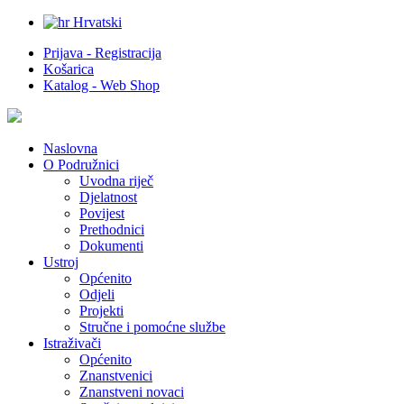
Hrvatski
Prijava - Registracija
Košarica
Katalog - Web Shop
Naslovna
O Podružnici
Uvodna riječ
Djelatnost
Povijest
Prethodnici
Dokumenti
Ustroj
Općenito
Odjeli
Projekti
Stručne i pomoćne službe
Istraživači
Općenito
Znanstvenici
Znanstveni novaci