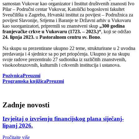
samostan Vukovar kao organizator i Institut društvenih znanosti Ivo
Pilar – Područni centar Vukovar, Katolički bogoslovni fakultet
Sveučilišta u Zagrebu, Hrvatski institut za povijest – Podružnica za
povijest Slavonije, Srijema i Baranje te Državni arhiv u Vukovaru
kao suorganizatori, pripremili su znanstveni skup
„300 godina
franjevačke crkve u Vukovaru (1723. – 2023.)“
, koji se održao
24. lipnja 2023.
u
Pastoralnom centru sv. Bono
.
Na skupu su prezentirane ukupno 22 teme, strukturirane u 2 uvodna
predavanja i 4 sjednice sa po pet priopćenja. Ukupno je na skupu
svoje radove prezentiralo 27 sudionika iz različitih znanstvenih,
visokoobrazovnih, kulturnih i crkvenih institucija i ustanova.
Pozivnica
Preuzmi
Programska knjižica
Preuzmi
Zadnje novosti
Izvještaj o izvršenju financijskog plana siječanj-
lipanj 2026.
Pročitajte više