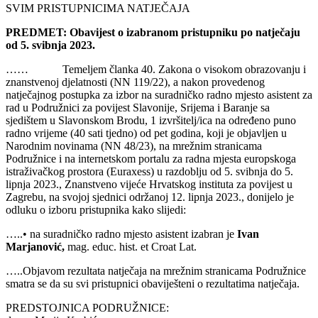
SVIM PRISTUPNICIMA NATJEČAJA
PREDMET: Obavijest o izabranom pristupniku po natječaju
od 5. svibnja 2023.
……
Temeljem članka 40. Zakona o visokom obrazovanju i
znanstvenoj djelatnosti (NN 119/22), a nakon provedenog
natječajnog postupka za izbor na suradničko radno mjesto asistent za
rad u Podružnici za povijest Slavonije, Srijema i Baranje sa
sjedištem u Slavonskom Brodu, 1 izvršitelj/ica na određeno puno
radno vrijeme (40 sati tjedno) od pet godina, koji je objavljen u
Narodnim novinama (NN 48/23), na mrežnim stranicama
Podružnice i na internetskom portalu za radna mjesta europskoga
istraživačkog prostora (Euraxess) u razdoblju od 5. svibnja do 5.
lipnja 2023., Znanstveno vijeće Hrvatskog instituta za povijest u
Zagrebu, na svojoj sjednici održanoj 12. lipnja 2023., donijelo je
odluku o izboru pristupnika kako slijedi:
…..
•
na suradničko radno mjesto asistent
izabran je
Ivan
Marjanović
,
mag. educ. hist. et Croat Lat.
…..
Objavom rezultata natječaja na mrežnim stranicama Podružnice
smatra se da su svi pristupnici obaviješteni o rezultatima natječaja.
PREDSTOJNICA PODRUŽNICE: