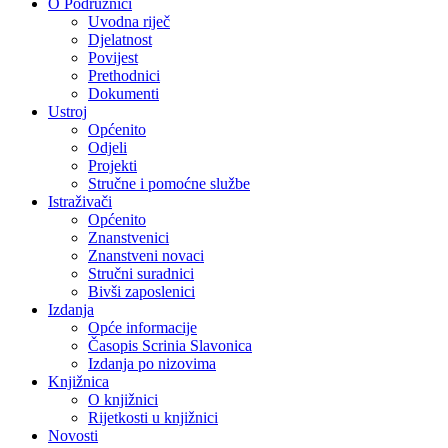
O Podružnici
Uvodna riječ
Djelatnost
Povijest
Prethodnici
Dokumenti
Ustroj
Općenito
Odjeli
Projekti
Stručne i pomoćne službe
Istraživači
Općenito
Znanstvenici
Znanstveni novaci
Stručni suradnici
Bivši zaposlenici
Izdanja
Opće informacije
Časopis Scrinia Slavonica
Izdanja po nizovima
Knjižnica
O knjižnici
Rijetkosti u knjižnici
Novosti