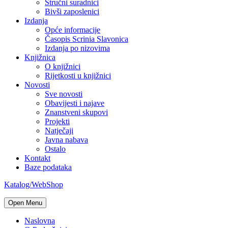
Stručni suradnici
Bivši zaposlenici
Izdanja
Opće informacije
Časopis Scrinia Slavonica
Izdanja po nizovima
Knjižnica
O knjižnici
Rijetkosti u knjižnici
Novosti
Sve novosti
Obavijesti i najave
Znanstveni skupovi
Projekti
Natječaji
Javna nabava
Ostalo
Kontakt
Baze podataka
Katalog/WebShop
Open Menu
Naslovna