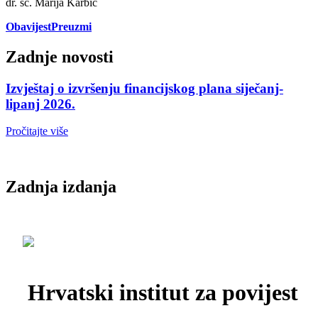
dr. sc. Marija Karbić
Obavijest
Preuzmi
Zadnje novosti
Izvještaj o izvršenju financijskog plana siječanj-
lipanj 2026.
Pročitajte više
Zadnja izdanja
Hrvatski institut za povijest