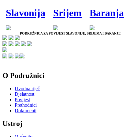
Slavonija
Srijem
Baranja
PODRUŽNICA ZA POVIJEST SLAVONIJE, SRIJEMA I BARANJE
O Podružnici
Uvodna riječ
Djelatnost
Povijest
Prethodnici
Dokumenti
Ustroj
Općenito