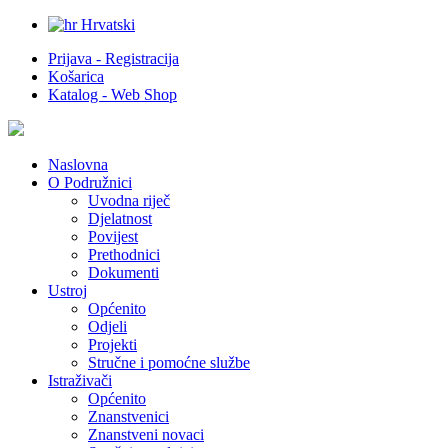
Hrvatski
Prijava - Registracija
Košarica
Katalog - Web Shop
Naslovna
O Podružnici
Uvodna riječ
Djelatnost
Povijest
Prethodnici
Dokumenti
Ustroj
Općenito
Odjeli
Projekti
Stručne i pomoćne službe
Istraživači
Općenito
Znanstvenici
Znanstveni novaci