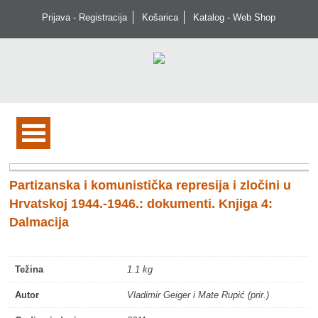
Prijava - Registracija
Košarica
Katalog - Web Shop
Partizanska i komunistička represija i zločini u
Hrvatskoj 1944.-1946.: dokumenti. Knjiga 4:
Dalmacija
Težina
1.1 kg
Autor
Vladimir Geiger i Mate Rupić (prir.)