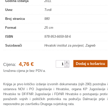
Godina izdanja
2011.
Uvez
Tvrdi
Broj stranica
980
Format
25 cm
ISBN
978-953-6659-58-6
Suizdavači
Hrvatski institut za povijest, Zagreb
Partizanska
4,76
€
Dodaj u košaricu
Cijena:
i
Izražena cijena je bez PDV-a.
komunistička
represija
i
Knjiga je prvo kritičko izdanje izvornih dokumenata (njih 290) postrojba i
zločini
ustanova NOV i PO Jugoslavije i Hrvatske, organa KP Jugoslavije i
u
Hrvatske te DF/FNR Jugoslavije i FD/NR Hrvatske o postupanju protiv
Hrvatskoj
poraženih vojnih i političkih protivnika na području Dalmacije prije i
1944.-1946.:
neposredno po završetku Drugoga svjetskog rata.
dokumenti.
Knjiga