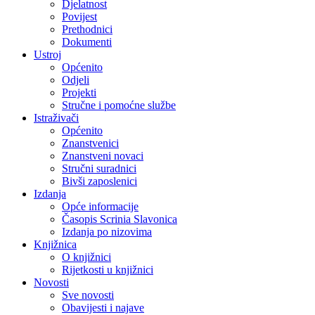
Djelatnost
Povijest
Prethodnici
Dokumenti
Ustroj
Općenito
Odjeli
Projekti
Stručne i pomoćne službe
Istraživači
Općenito
Znanstvenici
Znanstveni novaci
Stručni suradnici
Bivši zaposlenici
Izdanja
Opće informacije
Časopis Scrinia Slavonica
Izdanja po nizovima
Knjižnica
O knjižnici
Rijetkosti u knjižnici
Novosti
Sve novosti
Obavijesti i najave