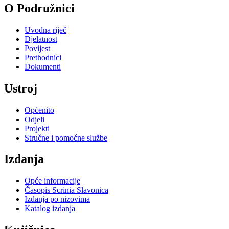
O Podružnici
Uvodna riječ
Djelatnost
Povijest
Prethodnici
Dokumenti
Ustroj
Općenito
Odjeli
Projekti
Stručne i pomoćne službe
Izdanja
Opće informacije
Časopis Scrinia Slavonica
Izdanja po nizovima
Katalog izdanja