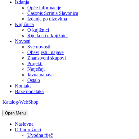
Izdanja
Opće informacije
Časopis Scrinia Slavonica
Izdanja po nizovima
Knjižnica
O knjižnici
Rijetkosti u knjižnici
Novosti
Sve novosti
Obavijesti i najave
Znanstveni skupovi
Projekti
Natječaji
Javna nabava
Ostalo
Kontakt
Baze podataka
Katalog/WebShop
Open Menu
Naslovna
O Podružnici
Uvodna riječ