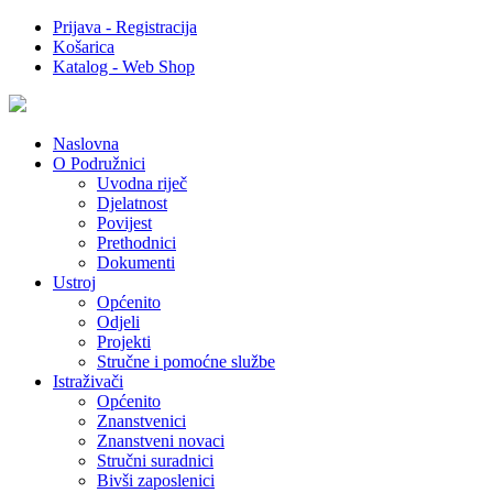
Prijava - Registracija
Košarica
Katalog - Web Shop
Naslovna
O Podružnici
Uvodna riječ
Djelatnost
Povijest
Prethodnici
Dokumenti
Ustroj
Općenito
Odjeli
Projekti
Stručne i pomoćne službe
Istraživači
Općenito
Znanstvenici
Znanstveni novaci
Stručni suradnici
Bivši zaposlenici