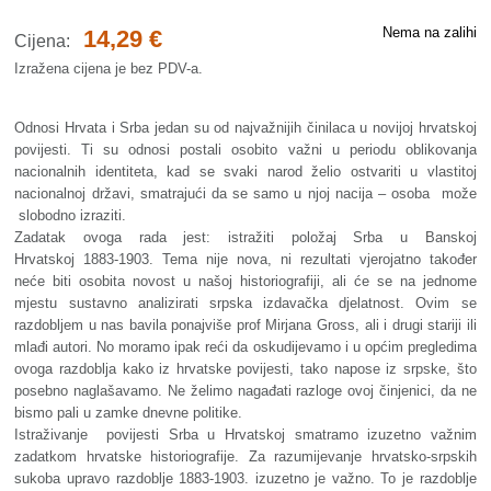
Nema na zalihi
14,29
€
Cijena:
Izražena cijena je bez PDV-a.
Odnosi Hrvata i Srba jedan su od najvažnijih činilaca u novijoj hrvatskoj
povijesti. Ti su odnosi postali osobito važni u periodu oblikovanja
nacionalnih identiteta, kad se svaki narod želio ostvariti u vlastitoj
nacionalnoj državi, smatrajući da se samo u njoj nacija – osoba može
slobodno izraziti.
Zadatak ovoga rada jest: istražiti položaj Srba u Banskoj
Hrvatskoj 1883-1903. Tema nije nova, ni rezultati vjerojatno također
neće biti osobita novost u našoj historiografiji, ali će se na jednome
mjestu sustavno analizirati srpska izdavačka djelatnost. Ovim se
razdobljem u nas bavila ponajviše prof Mirjana Gross, ali i drugi stariji ili
mlađi autori. No moramo ipak reći da oskudijevamo i u općim pregledima
ovoga razdoblja kako iz hrvatske povijesti, tako napose iz srpske, što
posebno naglašavamo. Ne želimo nagađati razloge ovoj činjenici, da ne
bismo pali u zamke dnevne politike.
Istraživanje povijesti Srba u Hrvatskoj smatramo izuzetno važnim
zadatkom hrvatske historiografije. Za razumijevanje hrvatsko-srpskih
sukoba upravo razdoblje 1883-1903. izuzetno je važno. To je razdoblje