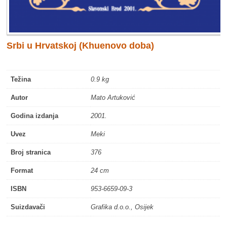
Srbi u Hrvatskoj (Khuenovo doba)
Težina
0.9 kg
Autor
Mato Artuković
Godina izdanja
2001.
Uvez
Meki
Broj stranica
376
Format
24 cm
ISBN
953-6659-09-3
Suizdavači
Grafika d.o.o., Osijek