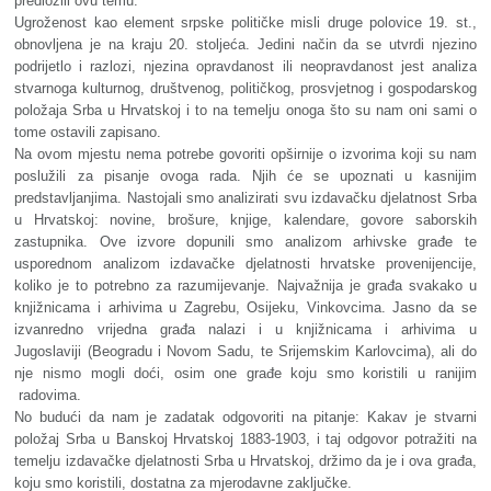
predložili ovu temu.
Ugroženost kao element srpske političke misli druge polovice 19. st.,
obnovljena je na kraju 20. stoljeća. Jedini način da se utvrdi njezino
podrijetlo i razlozi, njezina opravdanost ili neopravdanost jest analiza
stvarnoga kulturnog, društvenog, političkog, prosvjetnog i gospodarskog
položaja Srba u Hrvatskoj i to na temelju onoga što su nam oni sami o
tome ostavili zapisano.
Na ovom mjestu nema potrebe govoriti opširnije o izvorima koji su nam
poslužili za pisanje ovoga rada. Njih će se upoznati u kasnijim
predstavljanjima. Nastojali smo analizirati svu izdavačku djelatnost Srba
u Hrvatskoj: novine, brošure, knjige, kalendare, govore saborskih
zastupnika. Ove izvore dopunili smo analizom arhivske građe te
usporednom analizom izdavačke djelatnosti hrvatske provenijencije,
koliko je to potrebno za razumijevanje. Najvažnija je građa svakako u
knjižnicama i arhivima u Zagrebu, Osijeku, Vinkovcima. Jasno da se
izvanredno vrijedna građa nalazi i u knjižnicama i arhivima u
Jugoslaviji (Beogradu i Novom Sadu, te Srijemskim Karlovcima), ali do
nje nismo mogli doći, osim one građe koju smo koristili u ranijim
radovima.
No budući da nam je zadatak odgovoriti na pitanje: Kakav je stvarni
položaj Srba u Banskoj Hrvatskoj 1883-1903, i taj odgovor potražiti na
temelju izdavačke djelatnosti Srba u Hrvatskoj, držimo da je i ova građa,
koju smo koristili, dostatna za mjerodavne zaključke.