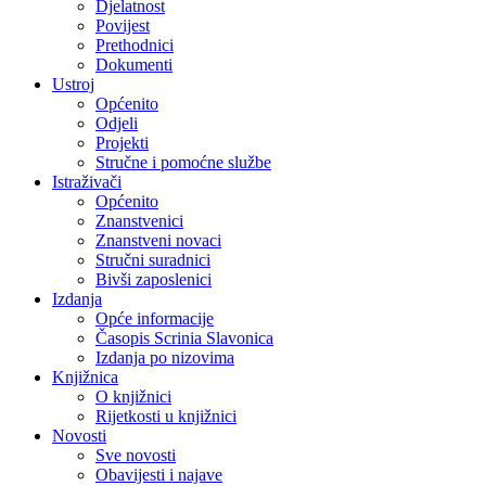
Djelatnost
Povijest
Prethodnici
Dokumenti
Ustroj
Općenito
Odjeli
Projekti
Stručne i pomoćne službe
Istraživači
Općenito
Znanstvenici
Znanstveni novaci
Stručni suradnici
Bivši zaposlenici
Izdanja
Opće informacije
Časopis Scrinia Slavonica
Izdanja po nizovima
Knjižnica
O knjižnici
Rijetkosti u knjižnici
Novosti
Sve novosti
Obavijesti i najave