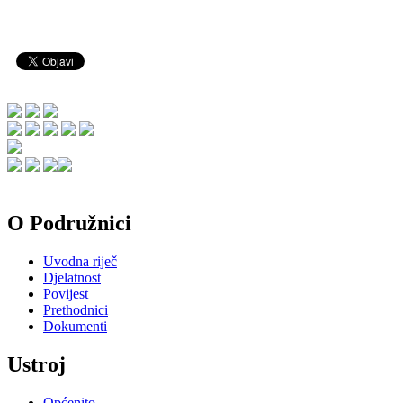
O Podružnici
Uvodna riječ
Djelatnost
Povijest
Prethodnici
Dokumenti
Ustroj
Općenito