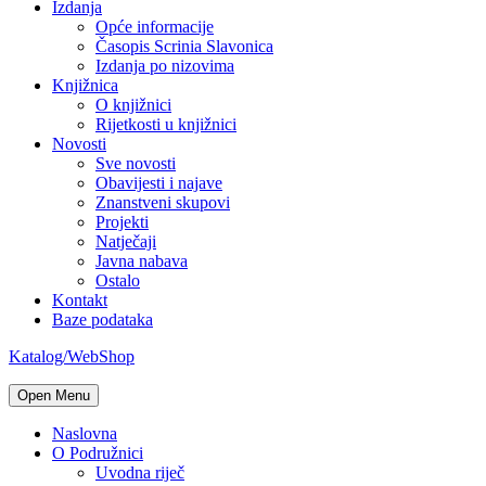
Izdanja
Opće informacije
Časopis Scrinia Slavonica
Izdanja po nizovima
Knjižnica
O knjižnici
Rijetkosti u knjižnici
Novosti
Sve novosti
Obavijesti i najave
Znanstveni skupovi
Projekti
Natječaji
Javna nabava
Ostalo
Kontakt
Baze podataka
Katalog/WebShop
Open Menu
Naslovna
O Podružnici
Uvodna riječ