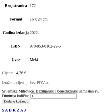
Broj stranica
172
Format
16 x 24 cm
Godina izdanja
2022.
ISBN
978-953-8102-29-5
Uvez
Meki
Cijena:
4,76
€
Izražena cijena je bez PDV-a.
Srijemska Mitrovica. Bazilijanski i benediktinski samostan sv.
Dimitrija količina
Dodaj u košaricu
S A D R Ž A J