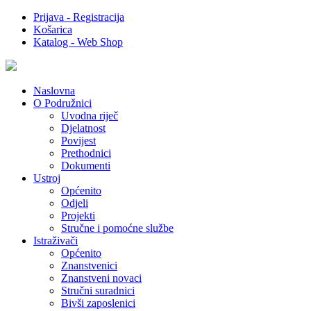
Prijava - Registracija
Košarica
Katalog - Web Shop
Naslovna
O Podružnici
Uvodna riječ
Djelatnost
Povijest
Prethodnici
Dokumenti
Ustroj
Općenito
Odjeli
Projekti
Stručne i pomoćne službe
Istraživači
Općenito
Znanstvenici
Znanstveni novaci
Stručni suradnici
Bivši zaposlenici