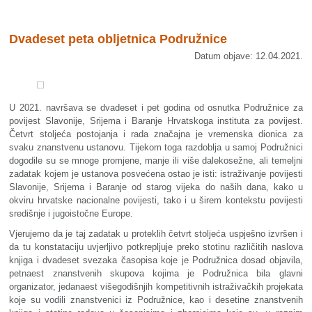
Dvadeset peta obljetnica Podružnice
Datum objave: 12.04.2021.
U 2021. navršava se dvadeset i pet godina od osnutka Podružnice za
povijest Slavonije, Srijema i Baranje Hrvatskoga instituta za povijest.
Četvrt stoljeća postojanja i rada značajna je vremenska dionica za
svaku znanstvenu ustanovu. Tijekom toga razdoblja u samoj Podružnici
dogodile su se mnoge promjene, manje ili više dalekosežne, ali temeljni
zadatak kojem je ustanova posvećena ostao je isti: istraživanje povijesti
Slavonije, Srijema i Baranje od starog vijeka do naših dana, kako u
okviru hrvatske nacionalne povijesti, tako i u širem kontekstu povijesti
središnje i jugoistočne Europe.
Vjerujemo da je taj zadatak u proteklih četvrt stoljeća uspješno izvršen i
da tu konstataciju uvjerljivo potkrepljuje preko stotinu različitih naslova
knjiga i dvadeset svezaka časopisa koje je Podružnica dosad objavila,
petnaest znanstvenih skupova kojima je Podružnica bila glavni
organizator, jedanaest višegodišnjih kompetitivnih istraživačkih projekata
koje su vodili znanstvenici iz Podružnice, kao i desetine znanstvenih