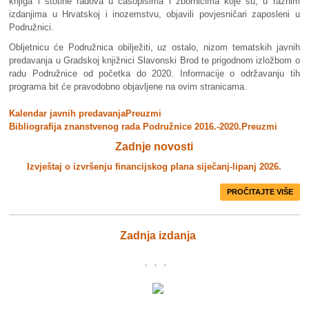
knjiga i stotine radova u časopisima i zbornicima koje su, u raznim
izdanjima u Hrvatskoj i inozemstvu, objavili povjesničari zaposleni u
Podružnici.
Obljetnicu će Podružnica obilježiti, uz ostalo, nizom tematskih javnih
predavanja u Gradskoj knjižnici Slavonski Brod te prigodnom izložbom o
radu Podružnice od početka do 2020. Informacije o održavanju tih
programa bit će pravodobno objavljene na ovim stranicama.
Kalendar javnih predavanja
Preuzmi
Bibliografija znanstvenog rada Podružnice 2016.-2020.
Preuzmi
Zadnje novosti
Izvještaj o izvršenju financijskog plana siječanj-lipanj 2026.
PROČITAJTE VIŠE
Zadnja izdanja