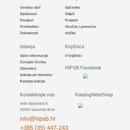
Uvodna riječ
Općenito
Djelatnost
Odjeli
Povijest
Projekti
Prethodnici
Stručne i pomoćne
Dokumenti
službe
Izdanja
Knjižnica
Opće informacije
O knjižnici
Časopis Scrinia
HIPSB Facebook
Slavonica
Izdanja po nizovima
Katalog izdanja
Kontaktirajte nas
Katalog/WebShop
Ante Starčevića 8.
35000 Slavonski Brod
info@hipsb.hr
+385 (35) 447-243