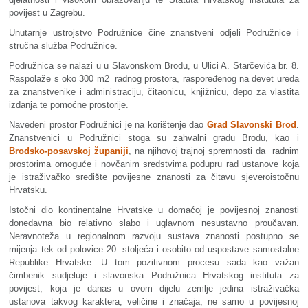
povijest u Zagrebu.
Unutarnje ustrojstvo Podružnice čine znanstveni odjeli Podružnice i
stručna služba Podružnice.
Podružnica se nalazi u u Slavonskom Brodu, u Ulici A. Starčevića br. 8.
Raspolaže s oko 300 m2 radnog prostora, raspoređenog na devet ureda
za znanstvenike i administraciju, čitaonicu, knjižnicu, depo za vlastita
izdanja te pomoćne prostorije.
Navedeni prostor Podružnici je na korištenje dao
Grad Slavonski Brod
.
Znanstvenici u Podružnici stoga su zahvalni gradu Brodu, kao i
Brodsko-posavskoj županiji
, na njihovoj trajnoj spremnosti da radnim
prostorima omoguće i novčanim sredstvima podupru rad ustanove koja
je istraživačko središte povijesne znanosti za čitavu sjeveroistočnu
Hrvatsku.
Istočni dio kontinentalne Hrvatske u domaćoj je povijesnoj znanosti
donedavna bio relativno slabo i uglavnom nesustavno proučavan.
Neravnoteža u regionalnom razvoju sustava znanosti postupno se
mijenja tek od polovice 20. stoljeća i osobito od uspostave samostalne
Republike Hrvatske. U tom pozitivnom procesu sada kao važan
čimbenik sudjeluje i slavonska Podružnica Hrvatskog instituta za
povijest, koja je danas u ovom dijelu zemlje jedina istraživačka
ustanova takvog karaktera, veličine i značaja, ne samo u povijesnoj