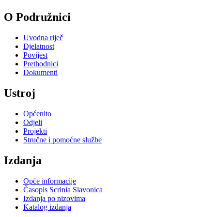
O Podružnici
Uvodna riječ
Djelatnost
Povijest
Prethodnici
Dokumenti
Ustroj
Općenito
Odjeli
Projekti
Stručne i pomoćne službe
Izdanja
Opće informacije
Časopis Scrinia Slavonica
Izdanja po nizovima
Katalog izdanja