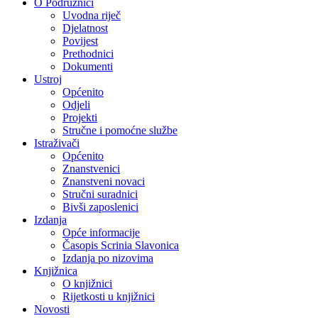
O Podružnici
Uvodna riječ
Djelatnost
Povijest
Prethodnici
Dokumenti
Ustroj
Općenito
Odjeli
Projekti
Stručne i pomoćne službe
Istraživači
Općenito
Znanstvenici
Znanstveni novaci
Stručni suradnici
Bivši zaposlenici
Izdanja
Opće informacije
Časopis Scrinia Slavonica
Izdanja po nizovima
Knjižnica
O knjižnici
Rijetkosti u knjižnici
Novosti