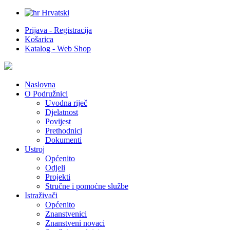
Hrvatski
Prijava - Registracija
Košarica
Katalog - Web Shop
Naslovna
O Podružnici
Uvodna riječ
Djelatnost
Povijest
Prethodnici
Dokumenti
Ustroj
Općenito
Odjeli
Projekti
Stručne i pomoćne službe
Istraživači
Općenito
Znanstvenici
Znanstveni novaci