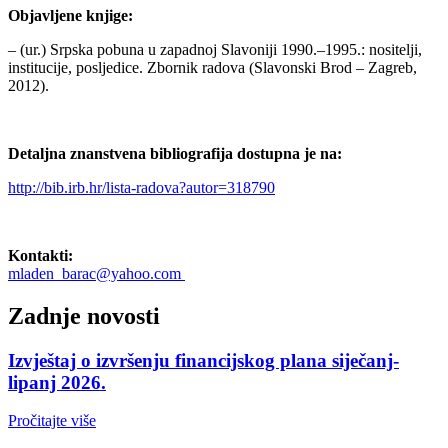
Objavljene knjige:
– (ur.) Srpska pobuna u zapadnoj Slavoniji 1990.–1995.: nositelji,
institucije, posljedice. Zbornik radova
(Slavonski Brod – Zagreb,
2012).
Detaljna znanstvena bibliografija dostupna je na:
http://bib.irb.hr/lista-radova?autor=318790
Kontakti:
mladen_barac@yahoo.com
Zadnje novosti
Izvještaj o izvršenju financijskog plana siječanj-
lipanj 2026.
Pročitajte više