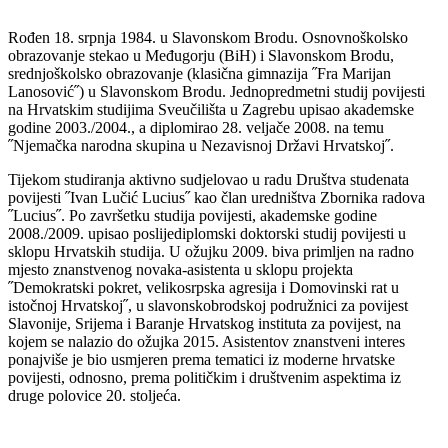
Rođen 18. srpnja 1984. u Slavonskom Brodu. Osnovnoškolsko
obrazovanje stekao u Međugorju (BiH) i Slavonskom Brodu,
srednjoškolsko obrazovanje (klasična gimnazija ˝Fra Marijan
Lanosović˝) u Slavonskom Brodu. Jednopredmetni studij povijesti
na Hrvatskim studijima Sveučilišta u Zagrebu upisao akademske
godine 2003./2004., a diplomirao 28. veljače 2008. na temu
˝Njemačka narodna skupina u Nezavisnoj Državi Hrvatskoj˝.
Tijekom studiranja aktivno sudjelovao u radu Društva studenata
povijesti ˝Ivan Lučić Lucius˝ kao član uredništva Zbornika radova
˝Lucius˝. Po završetku studija povijesti, akademske godine
2008./2009. upisao poslijediplomski doktorski studij povijesti u
sklopu Hrvatskih studija. U ožujku 2009. biva primljen na radno
mjesto znanstvenog novaka-asistenta u sklopu projekta
˝Demokratski pokret, velikosrpska agresija i Domovinski rat u
istočnoj Hrvatskoj˝, u slavonskobrodskoj podružnici za povijest
Slavonije, Srijema i Baranje Hrvatskog instituta za povijest, na
kojem se nalazio do ožujka 2015. Asistentov znanstveni interes
ponajviše je bio usmjeren prema tematici iz moderne hrvatske
povijesti, odnosno, prema političkim i društvenim aspektima iz
druge polovice 20. stoljeća.