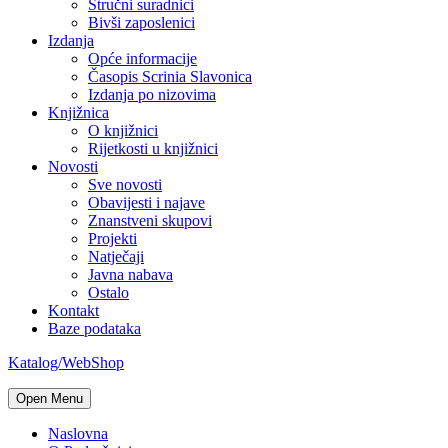
Stručni suradnici
Bivši zaposlenici
Izdanja
Opće informacije
Časopis Scrinia Slavonica
Izdanja po nizovima
Knjižnica
O knjižnici
Rijetkosti u knjižnici
Novosti
Sve novosti
Obavijesti i najave
Znanstveni skupovi
Projekti
Natječaji
Javna nabava
Ostalo
Kontakt
Baze podataka
Katalog/WebShop
Open Menu
Naslovna