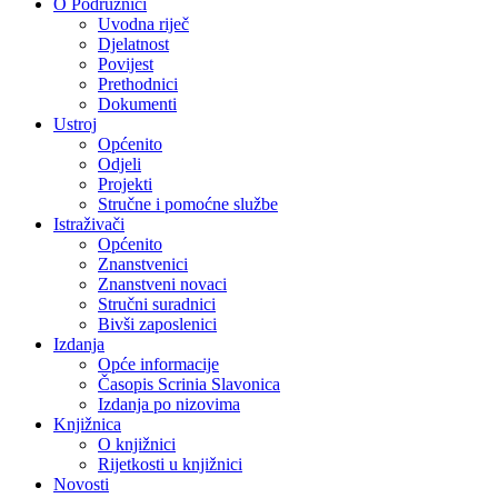
O Podružnici
Uvodna riječ
Djelatnost
Povijest
Prethodnici
Dokumenti
Ustroj
Općenito
Odjeli
Projekti
Stručne i pomoćne službe
Istraživači
Općenito
Znanstvenici
Znanstveni novaci
Stručni suradnici
Bivši zaposlenici
Izdanja
Opće informacije
Časopis Scrinia Slavonica
Izdanja po nizovima
Knjižnica
O knjižnici
Rijetkosti u knjižnici
Novosti