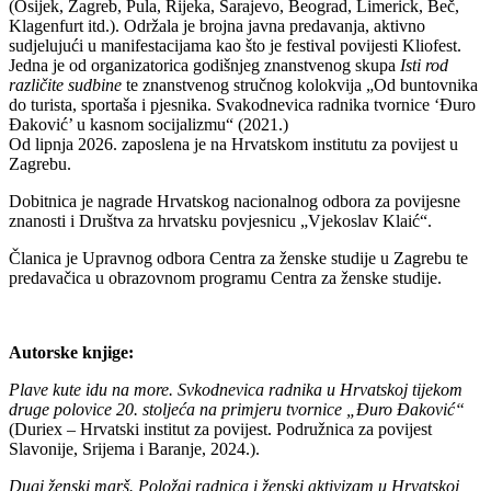
(Osijek, Zagreb, Pula, Rijeka, Sarajevo, Beograd, Limerick, Beč,
Klagenfurt itd.). Održala je brojna javna predavanja, aktivno
sudjelujući u manifestacijama kao što je festival povijesti Kliofest.
Jedna je od organizatorica godišnjeg znanstvenog skupa
Isti rod
različite sudbine
te znanstvenog stručnog kolokvija „Od buntovnika
do turista, sportaša i pjesnika. Svakodnevica radnika tvornice ‘Đuro
Đaković’ u kasnom socijalizmu“ (2021.)
Od lipnja 2026. zaposlena je na Hrvatskom institutu za povijest u
Zagrebu.
Dobitnica je nagrade Hrvatskog nacionalnog odbora za povijesne
znanosti i Društva za hrvatsku povjesnicu „Vjekoslav Klaić“.
Članica je Upravnog odbora Centra za ženske studije u Zagrebu te
predavačica u obrazovnom programu Centra za ženske studije.
Autorske knjige:
Plave kute idu na more. Svkodnevica radnika u Hrvatskoj tijekom
druge polovice 20. stoljeća na primjeru tvornice „Đuro Đaković“
(Duriex – Hrvatski institut za povijest. Podružnica za povijest
Slavonije, Srijema i Baranje, 2024.).
Dugi ženski marš. Položaj radnica i ženski aktivizam u Hrvatskoj