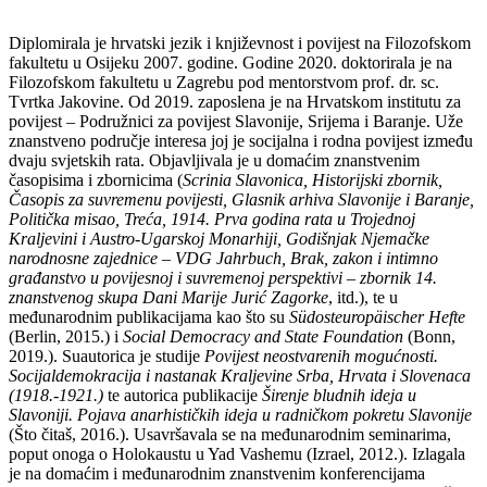
Diplomirala je hrvatski jezik i književnost i povijest na Filozofskom
fakultetu u Osijeku 2007. godine. Godine 2020. doktorirala je na
Filozofskom fakultetu u Zagrebu pod mentorstvom prof. dr. sc.
Tvrtka Jakovine. Od 2019. zaposlena je na Hrvatskom institutu za
povijest – Podružnici za povijest Slavonije, Srijema i Baranje. Uže
znanstveno područje interesa joj je socijalna i rodna povijest između
dvaju svjetskih rata. Objavljivala je u domaćim znanstvenim
časopisima i zbornicima (
Scrinia Slavonica, Historijski zbornik,
Časopis za suvremenu povijesti, Glasnik arhiva Slavonije i Baranje,
Politička misao, Treća, 1914. Prva godina rata u Trojednoj
Kraljevini i Austro-Ugarskoj Monarhiji, Godišnjak Njemačke
narodnosne zajednice – VDG Jahrbuch, Brak, zakon i intimno
građanstvo u povijesnoj i suvremenoj perspektivi – zbornik 14.
znanstvenog skupa Dani Marije Jurić Zagorke
, itd.), te u
međunarodnim publikacijama kao što su
Südosteuropäischer Hefte
(Berlin, 2015.) i
Social Democracy and State Foundation
(Bonn,
2019.). Suautorica je studije
Povijest neostvarenih mogućnosti.
Socijaldemokracija i nastanak Kraljevine Srba, Hrvata i Slovenaca
(1918.-1921.)
te autorica publikacije
Širenje bludnih ideja u
Slavoniji. Pojava anarhističkih ideja u radničkom pokretu Slavonije
(Što čitaš, 2016.). Usavršavala se na međunarodnim seminarima,
poput onoga o Holokaustu u Yad Vashemu (Izrael, 2012.). Izlagala
je na domaćim i međunarodnim znanstvenim konferencijama