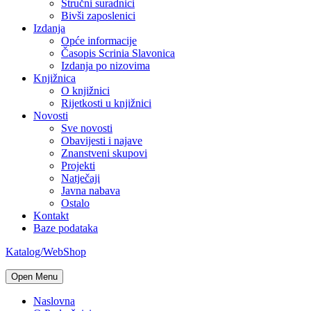
Stručni suradnici
Bivši zaposlenici
Izdanja
Opće informacije
Časopis Scrinia Slavonica
Izdanja po nizovima
Knjižnica
O knjižnici
Rijetkosti u knjižnici
Novosti
Sve novosti
Obavijesti i najave
Znanstveni skupovi
Projekti
Natječaji
Javna nabava
Ostalo
Kontakt
Baze podataka
Katalog/WebShop
Open Menu
Naslovna