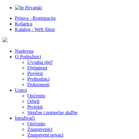
Hrvatski
Prijava - Registracija
Košarica
Katalog - Web Shop
Naslovna
O Podružnici
Uvodna riječ
Djelatnost
Povijest
Prethodnici
Dokumenti
Ustroj
Općenito
Odjeli
Projekti
Stručne i pomoćne službe
Istraživači
Općenito
Znanstvenici
Znanstveni novaci