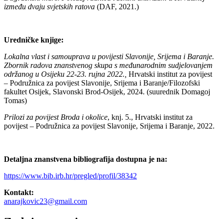
između dvaju svjetskih ratova
(DAF, 2021.)
Uredničke knjige:
Lokalna vlast i samouprava u povijesti Slavonije, Srijema i Baranje.
Zbornik radova znanstvenog skupa s međunarodnim sudjelovanjem
održanog u Osijeku 22-23. rujna 2022.,
Hrvatski institut za povijest
– Podružnica za povijest Slavonije, Srijema i Baranje/Filozofski
fakultet Osijek, Slavonski Brod-Osijek, 2024. (suurednik Domagoj
Tomas)
Prilozi za povijest Broda i okolice
, knj. 5., Hrvatski institut za
povijest – Podružnica za povijest Slavonije, Srijema i Baranje, 2022.
Detaljna znanstvena bibliografija dostupna je na:
https://www.bib.irb.hr/pregled/profil/38342
Kontakt:
anarajkovic23@gmail.com