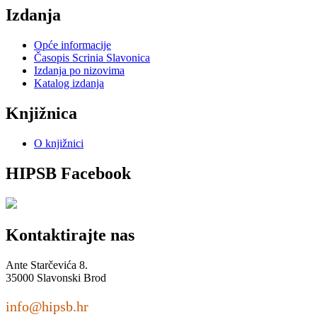
Izdanja
Opće informacije
Časopis Scrinia Slavonica
Izdanja po nizovima
Katalog izdanja
Knjižnica
O knjižnici
HIPSB Facebook
Kontaktirajte nas
Ante Starčevića 8.
35000 Slavonski Brod
info@hipsb.hr