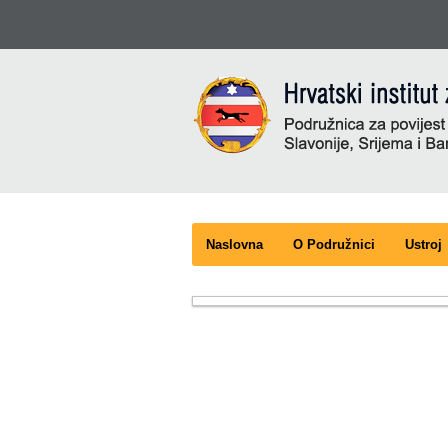
Naslovna
O Podružnici
Ustroj