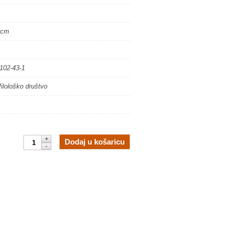
 cm
102-43-1
filološko društvo
Pisma
Dodaj u košaricu
koja
nedostaju.
Građa
i
članci
o
hrvatsko-
zapadnoslavenskim
književnim