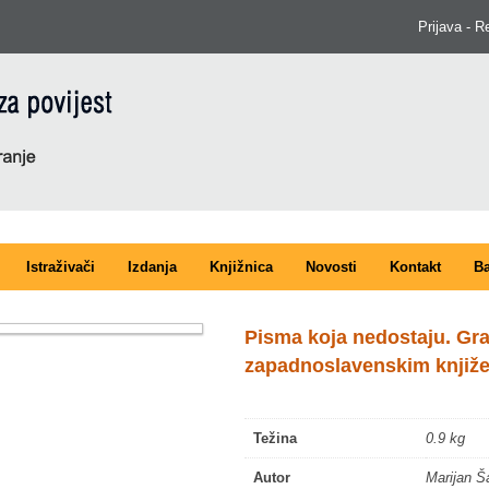
Prijava - R
Istraživači
Izdanja
Knjižnica
Novosti
Kontakt
Ba
Pisma koja nedostaju. Gra
zapadnoslavenskim knjiž
Težina
0.9 kg
Autor
Marijan Š