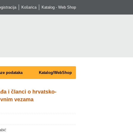
egistracija
Košarica
Katalog - Web Shop
ze podataka
Katalog/WebShop
đa i članci o hrvatsko-
evnim vezama
abić