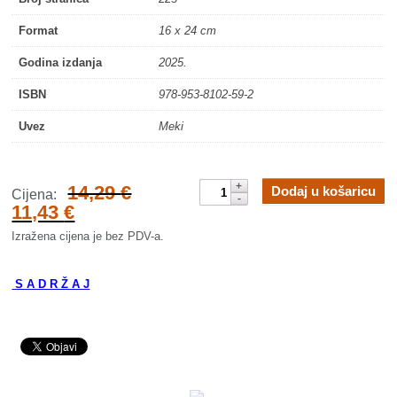
Format
16 x 24 cm
Godina izdanja
2025.
ISBN
978-953-8102-59-2
Uvez
Meki
Prilozi
14,29
€
Dodaj u košaricu
Cijena:
za
11,43
€
povijest
Izražena cijena je bez PDV-a.
Broda
i
okolice.
S A D R Ž A J
Knjiga
7
količina