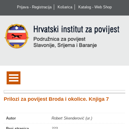
Prijava - Registracija
Košarica
Katalog - Web Shop
Prilozi za povijest Broda i okolice. Knjiga 7
Autor
Robert Skenderović (ur.)
Broj stranica
223